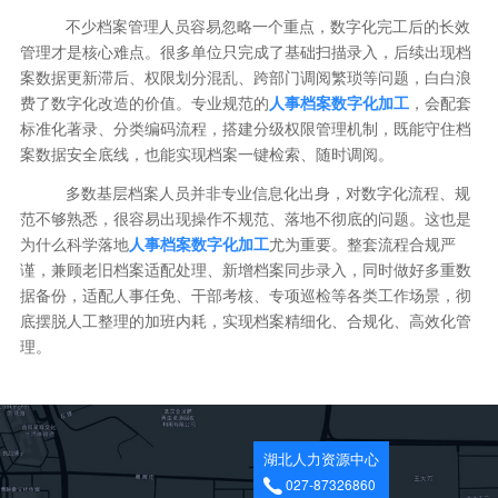
不少档案管理人员容易忽略一个重点，数字化完工后的长效
管理才是核心难点。很多单位只完成了基础扫描录入，后续出现档
案数据更新滞后、权限划分混乱、跨部门调阅繁琐等问题，白白浪
费了数字化改造的价值。专业规范的
人事档案数字化加工
，会配套
标准化著录、分类编码流程，搭建分级权限管理机制，既能守住档
案数据安全底线，也能实现档案一键检索、随时调阅。
多数基层档案人员并非专业信息化出身，对数字化流程、规
范不够熟悉，很容易出现操作不规范、落地不彻底的问题。这也是
为什么科学落地
人事档案数字化加工
尤为重要。整套流程合规严
谨，兼顾老旧档案适配处理、新增档案同步录入，同时做好多重数
据备份，适配人事任免、干部考核、专项巡检等各类工作场景，彻
底摆脱人工整理的加班内耗，实现档案精细化、合规化、高效化管
理。
湖北人力资源中心
027-87326860