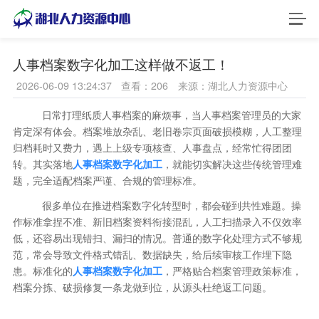
首页
人事档案数字化加工这样做不返工！
2026-06-09 13:24:37
查看：206
来源：湖北人力资源中心
档案集中管理
日常打理纸质人事档案的麻烦事，当人事档案管理员的大家
人事档案专审
肯定深有体会。档案堆放杂乱、老旧卷宗页面破损模糊，人工整理
归档耗时又费力，遇上上级专项核查、人事盘点，经常忙得团团
档案整理及数字化
转。其实落地
人事档案数字化加工
，就能切实解决这些传统管理难
题，完全适配档案严谨、合规的管理标准。
档案寄存
很多单位在推进档案数字化转型时，都会碰到共性难题。操
作标准拿捏不准、新旧档案资料衔接混乱，人工扫描录入不仅效率
户口档案托管
低，还容易出现错扫、漏扫的情况。普通的数字化处理方式不够规
范，常会导致文件格式错乱、数据缺失，给后续审核工作埋下隐
退休人员社会化
患。标准化的
人事档案数字化加工
，严格贴合档案管理政策标准，
档案分拣、破损修复一条龙做到位，从源头杜绝返工问题。
新闻资讯