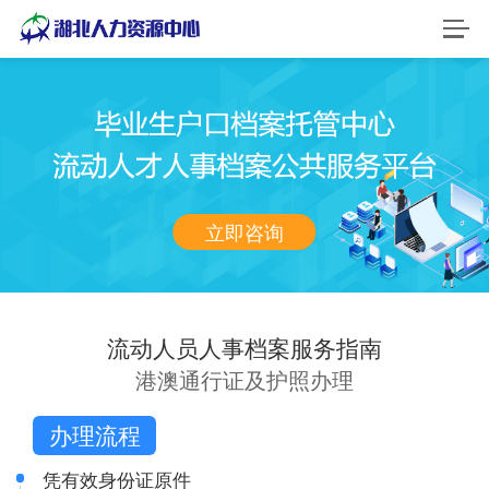
首页
档案集中管理
人事档案专审
立即咨询
档案整理及数字化
档案寄存
流动人员人事档案服务指南
户口档案托管
港澳通行证及护照办理
退休人员社会化
办理流程
新闻资讯
凭有效身份证原件