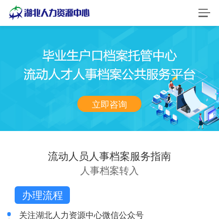
首页
档案集中管理
人事档案专审
立即咨询
档案整理及数字化
档案寄存
流动人员人事档案服务指南
户口档案托管
人事档案转入
退休人员社会化
办理流程
新闻资讯
关注湖北人力资源中心微信公众号